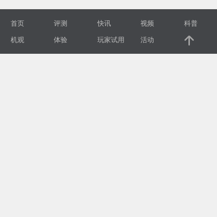
视
首页
评测
快讯
视频
科普
频
机观
体验
玩家试用
活动
科
普
体
验
专
题