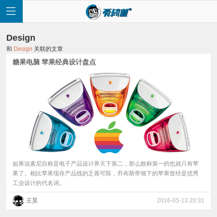
Design
和
Design
关联的文章
糖果电脑 苹果经典设计盘点
首
页
快
讯
如果说索尼自称是电子产品设计界天下第二，那么敢称第一的也就只有苹
果了。相比苹果现存产品线的乏善可陈，乔布斯带领下的苹果曾经是优秀
工业设计的代名词。
评
王昊
2016-05-13 20:31
测