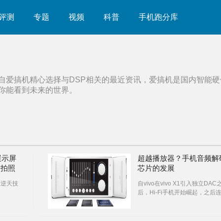
评测
专题
视频
科普
手机跑分库
自爱搞机精心选择与
DSP
相关的最近资讯，爱搞机是国内智能硬
你能看到未来的世界。
展示屏
超越播放器？手机音频解
P拍照
芯片的发展
展示逆天技
自vivo在vivo X1引入独立DAC
后，Hi-Fi手机开始崛起，之后
几款vivo手机都用上了独立的Hi-
芯片。同时，消费者也开始被这
不明觉厉的芯