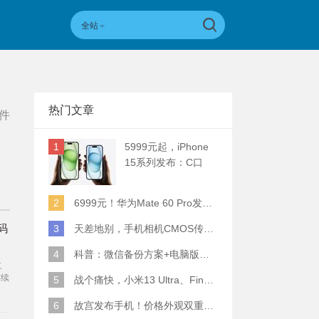
全站
热门文章
件
1
5999元起，iPhone
15系列发布：C口
+钛合金+全员灵动岛
+5倍潜望长焦
2
6999元！华为Mate 60 Pro发布：麒麟9000S+卫星通话 (附初步跑分)
码
3
天差地别，手机相机CMOS传感器实际面积对比
4
科普：微信备份方案+电脑版丢失数据恢复指南
之
连续
5
战个痛快，小米13 Ultra、Find X6 Pro、vivo X90 Pro+、小米12SU拍照横评
Fi
些
6
故宫发布手机！价格外观双重逆天！