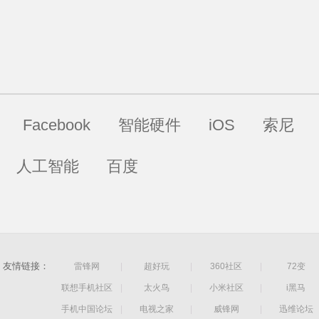
Facebook
智能硬件
iOS
索尼
人工智能
百度
友情链接：
雷锋网
|
超好玩
|
360社区
|
72变
联想手机社区
|
太火鸟
|
小米社区
|
i黑马
手机中国论坛
|
电视之家
|
威锋网
|
迅维论坛