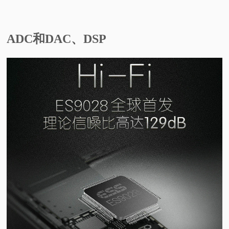
视
ADC和DAC、DSP
频
科
普
体
验
专
题