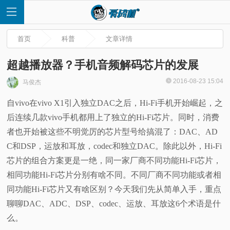
首页
科普
文章详情
超越播放器？手机音频解码芯片的发展
2016-08-23 15:04
马俊杰
首
自vivo在vivo X1引入独立DAC之后，Hi-Fi手机开始崛起，之
后连续几款vivo手机都用上了独立的Hi-Fi芯片。同时，消费
页
者也开始被这些不明觉厉的芯片型号给搞混了：DAC、AD
快
C和DSP，运放和耳放，codec和独立DAC。除此以外，Hi-Fi
芯片的组合方案更是一绝，同一家厂商不同功能Hi-Fi芯片，
讯
相同功能Hi-Fi芯片分别有啥不同。不同厂商不同功能或者相
同功能Hi-Fi芯片又有啥区别？今天我们先从简单入手，重点
评
聊聊DAC、ADC、DSP、codec、运放、耳放这6个术语是什
么。
测