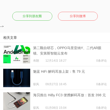
分享到朋友圈
分享到微博
-->
相关文章
第二颗自研芯，OPPO马里亚纳Y、二代AR眼
镜、安第斯智能云发布
布朗
12月14日 18:27
0条评论
魅蓝 HiFi 解码耳放上架：售 79 元
驭风
09月27日 16:45
0条评论
海贝推出 HiBy FC3 便携解码耳放：首发 398 元
驭风
01月08日 15:04
0条评论