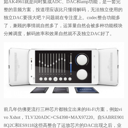
如AK4961就是同时集成ADC、DAC和amp功能，是一套完
整的音频方案，按道理应该比只懂得解码，无法独立使用的
独立DAC要强大吧？问题就在专注度上。codec整合功能多
了，兼顾的事情就自然多了，运算量自然会被多种功能模块
分摊调度，解码效率和效果自然就不及独立DAC好了。
前几年仿佛更流行三种芯片都独立出来的Hi-Fi方案，例如vi
vo Xshot，TLV320ADC+CS4398+MAX97220。自SABRE901
8Q2C和ES9118这些高整合了运放芯片的DAC出现之后，业