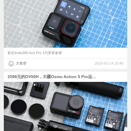
视
频
科
普
影石Insta360 Ace Pro 1代荣誉参赛
方查理
2025-01-14 20:46
体
2598元的OV50H，大疆Osmo Action 5 Pro运动相机评测：1/1.3型主摄+4小时续航
验
专
题