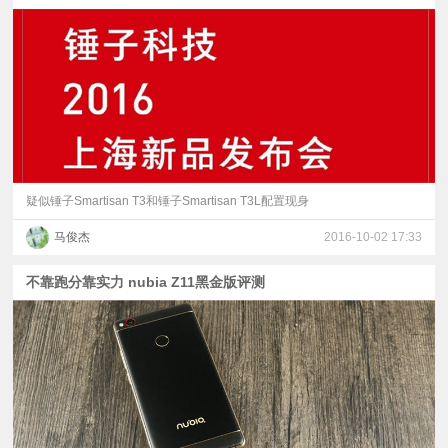
视
频
科
普
疑似锤子Smartisan T3和锤子Smartisan T3L配置现身
体
马俊杰
2016-10-02 17:33
验
不靠跑分靠实力 nubia Z11黑金版评测
专
题