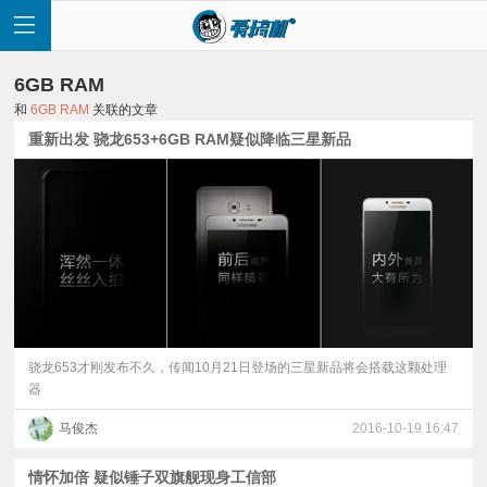
6GB RAM
和
6GB RAM
关联的文章
重新出发 骁龙653+6GB RAM疑似降临三星新品
首
页
快
讯
骁龙653才刚发布不久，传闻10月21日登场的三星新品将会搭载这颗处理
器
评
马俊杰
2016-10-19 16:47
测
情怀加倍 疑似锤子双旗舰现身工信部