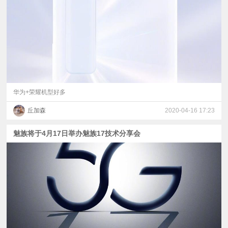
视
频
科
普
华为+荣耀机型好多
丘加森
2020-04-16 17:23
体
魅族将于4月17日举办魅族17技术分享会
验
专
题