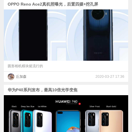
OPPO Reno Ace2真机照曝光，后置四摄+挖孔屏
圆形相机模块挺流行的
丘加森
2020-03-27 17:36
华为P40系列发布，最高10倍光学变焦