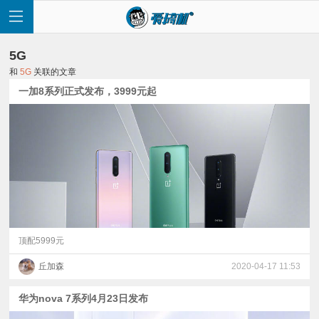
5G
和
5G
关联的文章
一加8系列正式发布，3999元起
首
页
快
讯
顶配5999元
丘加森
2020-04-17 11:53
评
华为nova 7系列4月23日发布
测