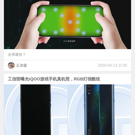
视
频
科
普
全球最快？
丘加森
2020-04-13 11:56
体
工信部曝光iQOO游戏手机真机照，RGB灯很酷炫
验
专
题