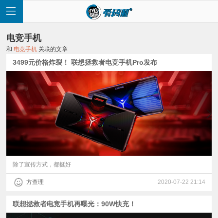
电竞手机
和
电竞手机
关联的文章
3499元价格炸裂！ 联想拯救者电竞手机Pro发布
首
页
快
讯
除了宣传方式，都挺好
方查理
2020-07-22 21:14
评
联想拯救者电竞手机再曝光：90W快充！
测