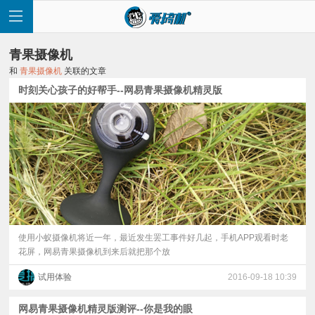
青果摄像机
和
青果摄像机
关联的文章
时刻关心孩子的好帮手--网易青果摄像机精灵版
首
页
快
讯
使用小蚁摄像机将近一年，最近发生罢工事件好几起，手机APP观看时老
花屏，网易青果摄像机到来后就把那个放
评
试用体验
2016-09-18 10:39
测
网易青果摄像机精灵版测评--你是我的眼