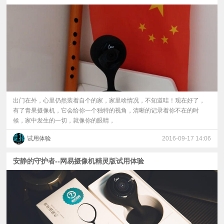
视
频
科
普
出门在外，心里仍然装着自个的家，家里啥情况，不知道哇！现在好了，
有了青果摄像机，它会给你一个独特的视角，清晰的记录着你不在的时
体
候，家中发生的一切，就像你的眼睛，
试用体验
2016-09-17 14:06
验
安静的守护者--网易摄像机精灵版试用体验
专
题