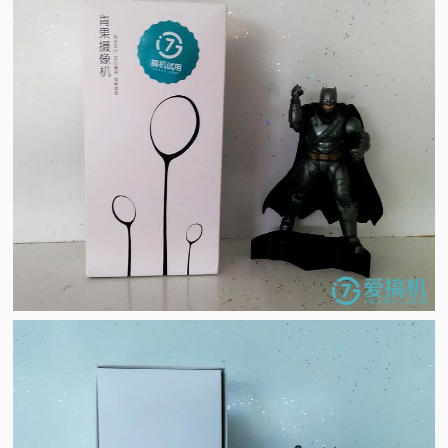
视
频
科
普
体
验
专
题