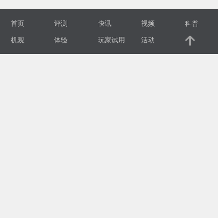
视
首页
评测
快讯
视频
科普
频
机观
体验
玩家试用
活动
科
普
体
验
专
题