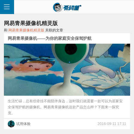
网易青果摄像机精灵版
和
网易青果摄像机精灵版
关联的文章
网易青果摄像机——为你的家庭安全保驾护航
首
页
快
讯
生活忙碌，总有些牵挂不能陪伴身边，这时我们就需要一款可以为居家安
全保驾护航的摄像机。网易青果摄像机这款产品怎么样？下面来一探究
竟。
评
试用体验
2016-09-11 17:11
测