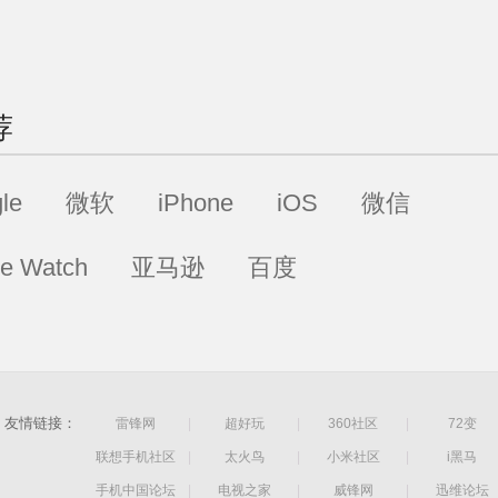
荐
le
微软
iPhone
iOS
微信
le Watch
亚马逊
百度
友情链接：
雷锋网
|
超好玩
|
360社区
|
72变
联想手机社区
|
太火鸟
|
小米社区
|
i黑马
手机中国论坛
|
电视之家
|
威锋网
|
迅维论坛