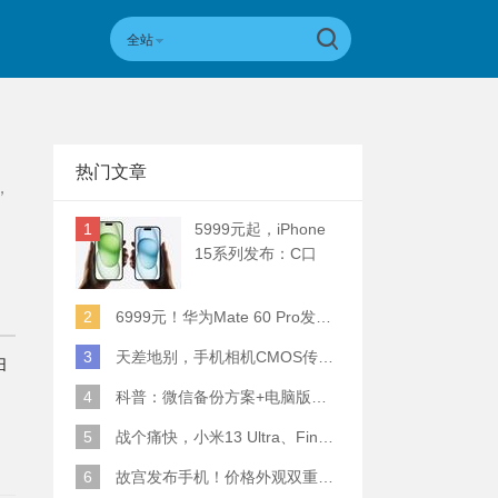
全站
热门文章
，
1
5999元起，iPhone
15系列发布：C口
+钛合金+全员灵动岛
+5倍潜望长焦
2
6999元！华为Mate 60 Pro发布：麒麟9000S+卫星通话 (附初步跑分)
3
天差地别，手机相机CMOS传感器实际面积对比
扫
4
科普：微信备份方案+电脑版丢失数据恢复指南
5
战个痛快，小米13 Ultra、Find X6 Pro、vivo X90 Pro+、小米12SU拍照横评
6
故宫发布手机！价格外观双重逆天！