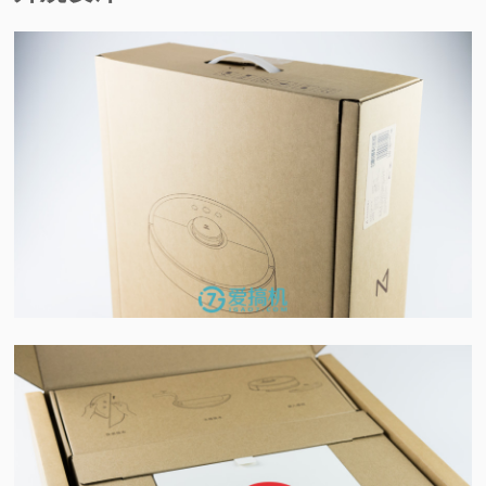
视
频
科
普
体
验
专
题