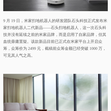
视
频
9 月 19 日，米家扫地机器人的研发团队石头科技正式发布米
家扫地机器人二代新品——石头扫地机器人，这一次石头科
科
技并没有延续之前的米家品牌，而是启用了自家品牌，但其
血统毋庸置疑。该款新品目前已正式在米家平台上开启众
普
筹，众筹价为 2499 元，截稿前众筹金额已经突破 1000 万，
可见其人气之高。
体
验
专
题