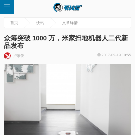
首页
快讯
文章详情
众筹突破 1000 万，米家扫地机器人二代新
品发布
首
2017-09-19 10:55
卢家俊
页
快
讯
评
测