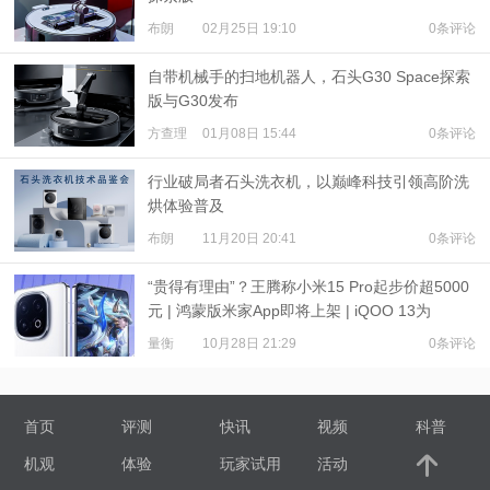
布朗
02月25日 19:10
0条评论
自带机械手的扫地机器人，石头G30 Space探索
版与G30发布
方查理
01月08日 15:44
0条评论
行业破局者石头洗衣机，以巅峰科技引领高阶洗
烘体验普及
布朗
11月20日 20:41
0条评论
“贵得有理由”？王腾称小米15 Pro起步价超5000
元 | 鸿蒙版米家App即将上架 | iQOO 13为
6150mAh电池
量衡
10月28日 21:29
0条评论
首页
评测
快讯
视频
科普
机观
体验
玩家试用
活动