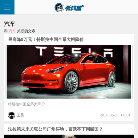
汽车
和
汽车
关联的文章
最高降9万元！特斯拉中国全系大幅降价
首
页
快
讯
特斯拉中国全系大降价
王昊
2018-05-23 14:18
评
法拉第未来关联公司广州买地，贾跃亭下周回国？
测