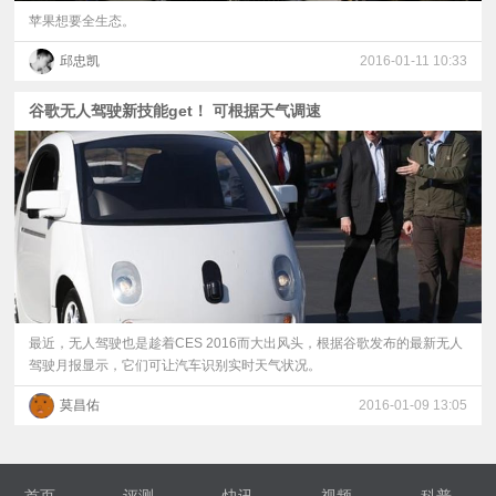
苹果想要全生态。
邱忠凯
2016-01-11 10:33
谷歌无人驾驶新技能get！ 可根据天气调速
最近，无人驾驶也是趁着CES 2016而大出风头，根据谷歌发布的最新无人
驾驶月报显示，它们可让汽车识别实时天气状况。
莫昌佑
2016-01-09 13:05
首页
评测
快讯
视频
科普