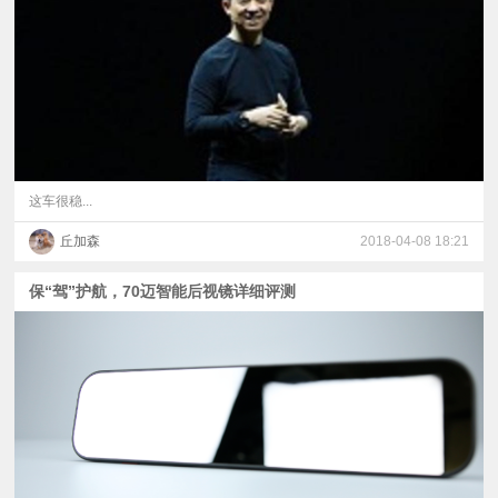
视
频
科
普
这车很稳...
丘加森
2018-04-08 18:21
体
保“驾”护航，70迈智能后视镜详细评测
验
专
题