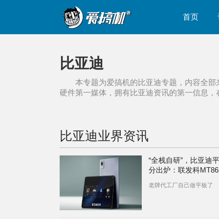
首页
比亚迪
本专题为爱搞机的
比亚迪
专题，内容全部
硬件第一媒体，拥有
比亚迪
资讯的第一信息，
比亚迪
业界资讯
“全栈自研”，比亚迪
分出炉：联发科MT862
vivo Vision混合头
老牌代工厂自己做平板了
定档