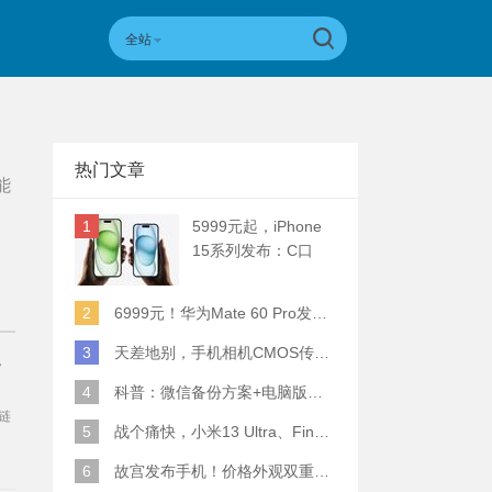
全站
热门文章
能
1
5999元起，iPhone
15系列发布：C口
+钛合金+全员灵动岛
+5倍潜望长焦
2
6999元！华为Mate 60 Pro发布：麒麟9000S+卫星通话 (附初步跑分)
3
天差地别，手机相机CMOS传感器实际面积对比
，
4
科普：微信备份方案+电脑版丢失数据恢复指南
业链
5
战个痛快，小米13 Ultra、Find X6 Pro、vivo X90 Pro+、小米12SU拍照横评
6
故宫发布手机！价格外观双重逆天！