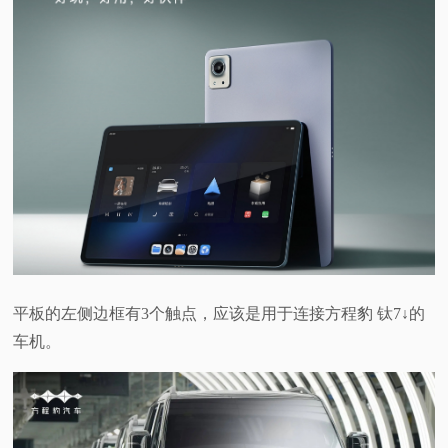
视
频
科
普
体
验
平板的左侧边框有3个触点，应该是用于连接方程豹 钛7↓的
专
车机。
题