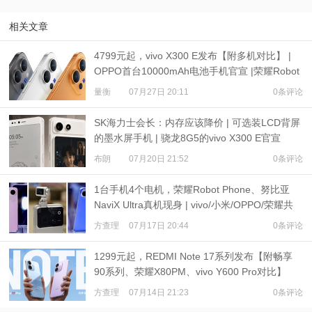
相关文章
4799元起，vivo X300 E发布【附多机对比】 |
OPPO首台10000mAh电池手机官宣 |荣耀Robot
Phone定档
量衡
07月27日 20:11
0条评论
SK海力士会长：内存应该降价 | 可选装LCD背屏
的墨水屏手机 | 骁龙8G5的vivo X300 E官宣
布朗
07月20日 21:52
0条评论
1台手机4个电机，荣耀Robot Phone、努比亚
NaviX Ultra真机现身 | vivo/小米/OPPO/荣耀共
推公平内存机制
方查理
07月17日 20:44
0条评论
1299元起，REDMI Note 17系列发布【附畅享
90系列、荣耀X80PM、vivo Y600 Pro对比】
方查理
07月14日 21:23
0条评论