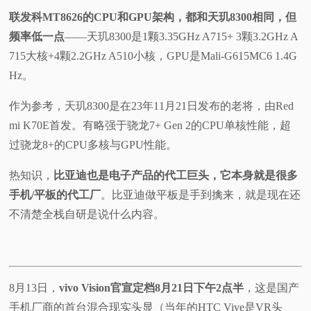
联发科MT8626的CPU和GPU架构，都和天玑8300相同
，但
频率低一点
——天玑8300是1颗3.35GHz A715+ 3颗3.2GHz A
715大核+4颗2.2GHz A510小核，GPU是Mali-G615MC6 1.4G
Hz。
作为参考，天玑8300是在23年11月21日发布的老将，由Red
mi K70E首发。有略强于骁龙7+ Gen 2的CPU单核性能，超
过骁龙8+的CPU多核与GPU性能。
热知识，
比亚迪也是电子产品的代工巨头，它本身就是很多
手机/平板的代工厂
。比亚迪做平板是手到擒来，就是现在还
不清楚全栈自研是说什么内容。
8月13日，
vivo Vision官宣定档8月21日下午2点半
，这是国产
手机厂商的首台混合现实头显（当年的HTC Vive是VR头