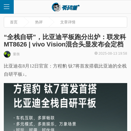
首页
热评
文章详情
“全栈自研”，比亚迪平板跑分出炉：联发科
MT8626 | vivo Vision混合头显发布会定档
首
2025-08-13 19:58
量衡
比亚迪在8月12日官宣：方程豹 钛7将首发搭载比亚迪的全栈
页
自研平板↓。
快
讯
评
测