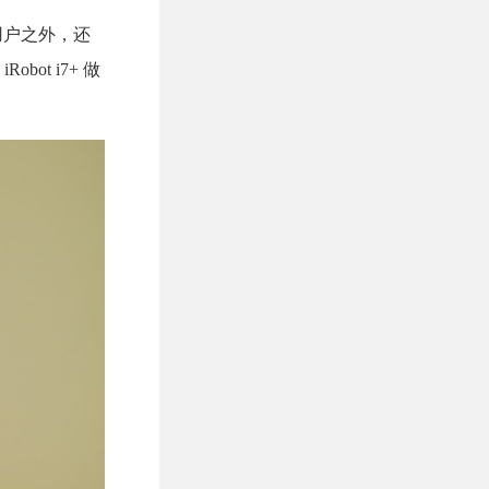
用户之外，还
t i7+ 做