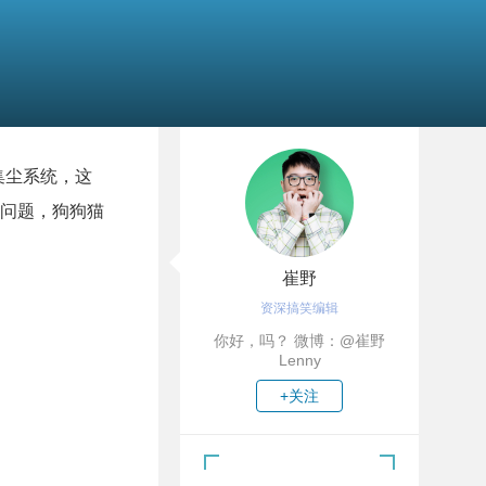
动集尘系统，这
问题，狗狗猫
崔野
资深搞笑编辑
你好，吗？ 微博：@崔野
Lenny
+关注