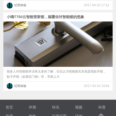
试用体验
2017-04-25 17:12
小嘀T750云智能管家锁，颠覆你对智能锁的想象
很多人对智能锁并没有太多的了解，仅仅认为智能锁无非就是指纹开锁，
贴卡开锁（如酒店门锁）等，市面上大
试用体验
2017-03-24 14:04
首页
评测
快讯
视频
科普
机观
体验
玩家试用
活动