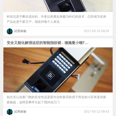
科技总是不断在进步的，许多以前看起来极为科幻的技术，已经成为实体
产品走进千家万户。指纹对每个人来说
试用体验
2017-05-15 09:35
安全又能化解强迫症的智能指纹锁 - 德施曼小嘀T750体验
初次关心自家门锁的安全性还是因为当时新买的房子所在的小区有某些家
庭被盗，这样恴事件引起了我对自己门
试用体验
2017-05-12 09:43