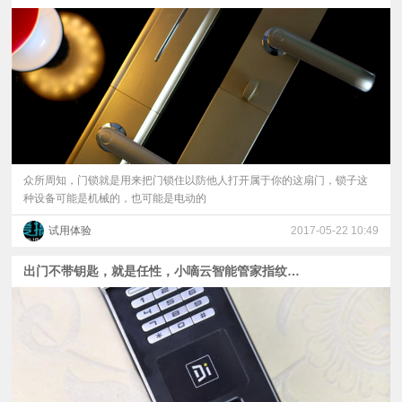
视
频
科
普
众所周知，门锁就是用来把门锁住以防他人打开属于你的这扇门，锁子这
种设备可能是机械的，也可能是电动的
体
试用体验
2017-05-22 10:49
验
出门不带钥匙，就是任性，小嘀云智能管家指纹锁体验
专
题