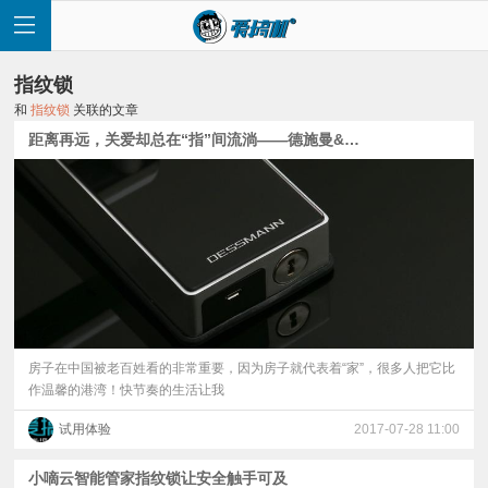
指纹锁
和
指纹锁
关联的文章
距离再远，关爱却总在“指”间流淌——德施曼&国美 M102体验
首
页
快
讯
房子在中国被老百姓看的非常重要，因为房子就代表着“家”，很多人把它比
作温馨的港湾！快节奏的生活让我
评
试用体验
2017-07-28 11:00
测
小嘀云智能管家指纹锁让安全触手可及