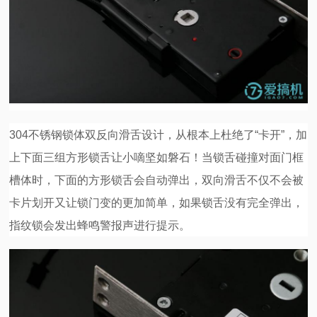
304不锈钢锁体双反向滑舌设计，从根本上杜绝了“卡开”，加
上下面三组方形锁舌让小嘀坚如磐石！当锁舌碰撞对面门框
槽体时，下面的方形锁舌会自动弹出，双向滑舌不仅不会被
卡片划开又让锁门变的更加简单，如果锁舌没有完全弹出，
指纹锁会发出蜂鸣警报声进行提示。