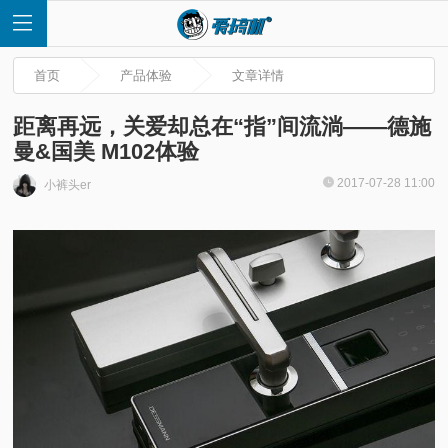
首页
产品体验
文章详情
距离再远，关爱却总在“指”间流淌——德施
曼&国美 M102体验
首
2017-07-28 11:00
小裤头er
页
快
讯
评
测