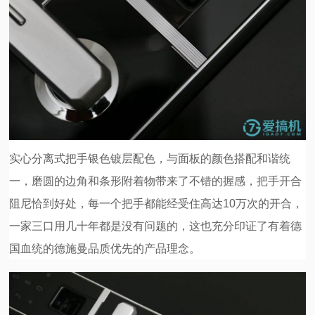
实心分离式把手银色镀层配色，与面板的颜色搭配和谐统
一，磨圆的边角和条形附着物带来了不错的握感，把手开合
阻尼恰到好处，每一个把手都能经受住高达10万次的开合，
一家三口用几十年都是没有问题的，这也充分印证了有着德
国血统的德施曼品质优先的产品理念。