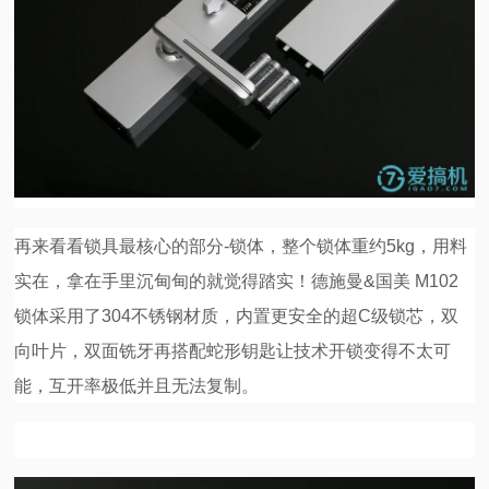
再来看看锁具最核心的部分-锁体，整个锁体重约5kg，用料
实在，拿在手里沉甸甸的就觉得踏实！德施曼&国美 M102
锁体采用了304不锈钢材质，内置更安全的超C级锁芯，双
向叶片，双面铣牙再搭配蛇形钥匙让技术开锁变得不太可
能，互开率极低并且无法复制。