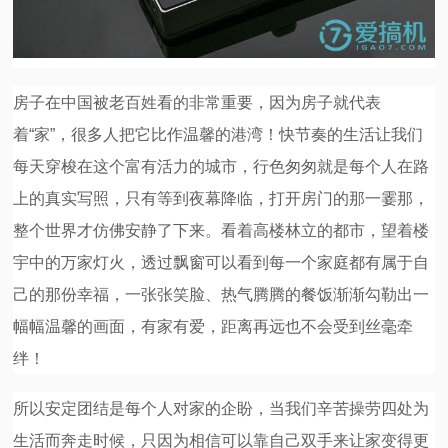
视
频
房子在中国被老百姓看的非常重要，因为房子就代表
科
着“家”，很多人把它比作温馨的港湾！快节奏的生活让我们
每天穿梭在这个富有活力的城市，行色匆匆就是每个人在路
普
上的真实写照，只有等到夜幕降临，打开房门的那一霎那，
整个世界才仿佛安静了下来。看着高楼林立的都市，望着楼
体
宇中的万家灯火，透过飘窗可以看到每一个家庭都有属于自
验
己的那份幸福，一张张笑脸、热气腾腾的餐饭渐渐勾勒出一
幅幅温馨的画面，有家有爱，距离再远也不会受到丝毫牵
专
绊！
题
所以安定团结是每个人对家的企盼，当我们辛苦操劳四处为
生活而奔走时候，只因为相信可以靠自己双手来让家变得更