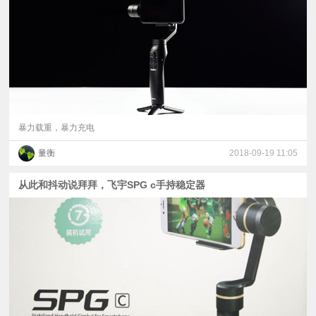
视
频
科
普
暴力载重，暴力充电
量衡
2018-09-19 11:05
体
从此和抖动说拜拜，飞宇SPG c手持稳定器
验
专
题