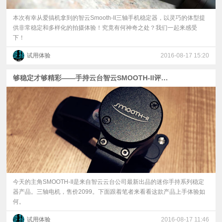
本次有幸从爱搞机拿到的智云Smooth-II三轴手机稳定器，以灵巧的体型提
供非常稳定和多样化的拍摄体验！究竟有何神奇之处？我们一起来感受
下！
试用体验
2016-08-17 15:20
够稳定才够精彩——手持云台智云SMOOTH-II评测文
今天的主角SMOOTH-II是来自智云云台公司最新出品的迷你手持系列稳定
器产品。三轴电机，售价2099。下面跟着笔者来看看这款产品上手体验如
何。
试用体验
2016-08-17 11:46