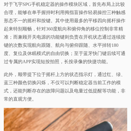
对于飞宇SPG手机稳定器的操作模块区域，首先布局上比较
合理，能够在单手握持时利用拇指盲操作轻易操控三种触感
形态不一的摇杆和按键。其中使用最多的平移四向摇杆操作
起来特别顺畅，针对360度航向和俯仰角的移位控制非常精
准；而兼顾开关电源的功能键则负责在开机状态通过连续按
键的次数实现航向跟随、航向与俯仰跟随、水平掉转180
度、复位及休眠模式的自由切换；至于蓝牙快门键后续可通
过专属的APP实现短按拍照，长按录像的快捷功能。
此外，顺带提下位于摇杆上方的状态指示灯，通过红、绿、
蓝三种颜色切换闪烁，不仅可以判断稳定器当前工作的模
式，还能判断存在的故障问题以及电量过低提醒等功能，非
常的直观方便。