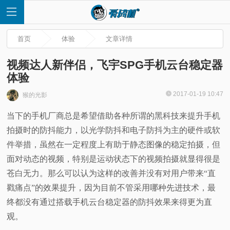
首页
体验
文章详情
视频达人新伴侣，飞宇SPG手机云台稳定器
体验
首
2017-01-19 10:47
猴的光影
当下的手机厂商总是希望借助各种所谓的黑科技来提升手机
页
拍摄时的防抖能力，以光学防抖和电子防抖为主的硬件或软
快
件举措，虽然在一定程度上有助于静态图像的稳定拍摄，但
面对动态的视频，特别是运动状态下的视频拍摄就显得很是
讯
苍白无力。那么可以认为这样的改善并没有对用户带来“直
戳痛点”的效果提升，因为目前不管采用哪种先进技术，最
评
终都没有通过搭载手机云台稳定器的防抖效果来得更为直
观。
测