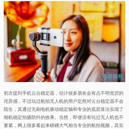
视
频
科
普
体
验
初次提到手机云台稳定器，估计很多朋友会有点不明觉厉的
专
诧异感，不过玩过航拍无人机的用户定然对云台稳定器不会
陌生，其通过无刷电机驱动稳定轴和专业的底层算法实现了
题
相机稳定拍摄防抖的效果。当然，即便没有玩过无人机也不
要紧，网上很多看起来磅礴大气相当专业的航拍视频，其实