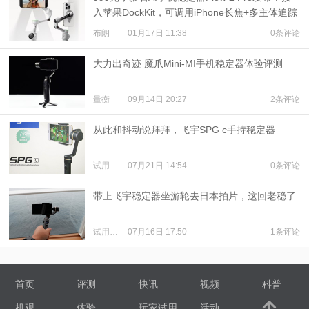
入苹果DockKit，可调用iPhone长焦+多主体追踪
布朗
01月17日 11:38
0条评论
大力出奇迹 魔爪Mini-MI手机稳定器体验评测
量衡
09月14日 20:27
2条评论
从此和抖动说拜拜，飞宇SPG c手持稳定器
试用体验
07月21日 14:54
0条评论
带上飞宇稳定器坐游轮去日本拍片，这回老稳了
试用体验
07月16日 17:50
1条评论
首页
评测
快讯
视频
科普
机观
体验
玩家试用
活动