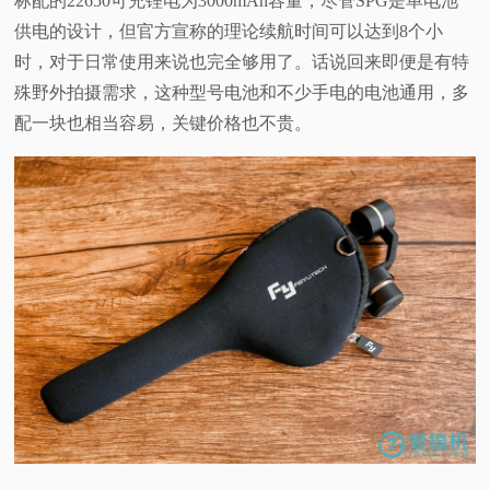
标配的22650可充锂电为3000mAh容量，尽管SPG是单电池
供电的设计，但官方宣称的理论续航时间可以达到8个小
时，对于日常使用来说也完全够用了。话说回来即便是有特
殊野外拍摄需求，这种型号电池和不少手电的电池通用，多
配一块也相当容易，关键价格也不贵。