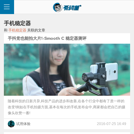
手机稳定器
和
手机稳定器
关联的文章
手抖党也能拍大片!-Smooth C 稳定器测评
首
页
快
讯
随着科技的日新月异,科技产品的进步和改善,在各个行业中都有了质一样的
改变!例如在手机拍摄方面,基本在每次的手机发布会中,商家都会把自己的摄
像头吹赞一番!
评
试用体验
2016-07-25 16:49
测