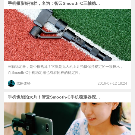
手机摄影好拍档，名为：智云Smooth-C三轴稳定器
视
频
科
普
三轴稳定器，是否很熟耳？它就是无人机上让拍摄保持稳定的一项技术，
体
而Smooth-C手机稳定器也有着同样的稳定性。
试用体验
2016-07-12 18:24
验
手机也能拍大片！智云Smooth-C手机稳定器深入体验
专
题