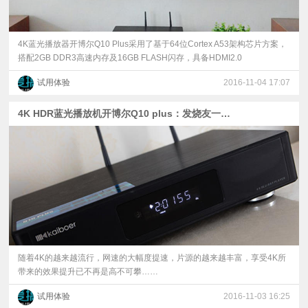
4K蓝光播放器开博尔Q10 Plus采用了基于64位Cortex A53架构芯片方案，
搭配2GB DDR3高速内存及16GB FLASH闪存，具备HDMI2.0
试用体验
2016-11-04 17:07
4K HDR蓝光播放机开博尔Q10 plus：发烧友一探到底解析各项功能
随着4K的越来越流行，网速的大幅度提速，片源的越来越丰富，享受4K所
带来的效果提升已不再是高不可攀……
试用体验
2016-11-03 16:25