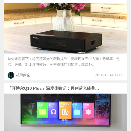
视
频
科
普
首先来科普下：超高清蓝光的画质提升主要表现在五个方面：分辨率、色
深、色域、对比度与帧数。分辨率我们都知道，就是4K。
体
试用体验
2016-11-14 17:08
验
「开博尔Q10 Plus」深度体验记：再创蓝光经典机型 尽享超高清快感
专
题