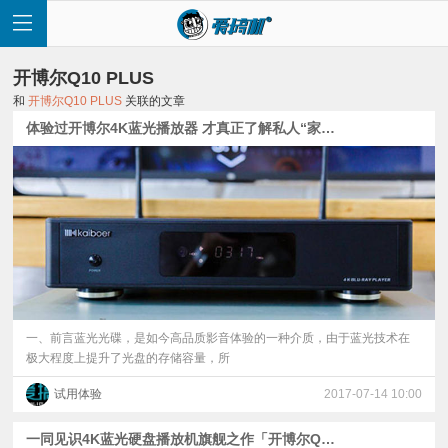
开博尔Q10 PLUS
和
开博尔Q10 PLUS
关联的文章
体验过开博尔4K蓝光播放器 才真正了解私人“家庭影院”看电影的感觉如此震撼！
首
页
快
讯
一、前言蓝光光碟，是如今高品质影音体验的一种介质，由于蓝光技术在
极大程度上提升了光盘的存储容量，所
评
试用体验
2017-07-14 10:00
测
一同见识4K蓝光硬盘播放机旗舰之作「开博尔Q10 Plus」多面评测