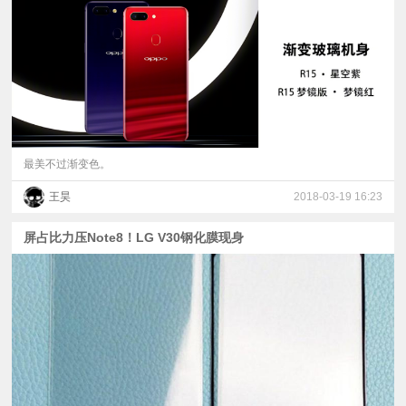
视
频
科
普
最美不过渐变色。
王昊
2018-03-19 16:23
体
屏占比力压Note8！LG V30钢化膜现身
验
专
题