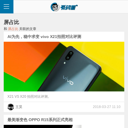
屏占比
和
屏占比
关联的文章
AI为先，稳中求变 vivo X21拍照对比评测
首
页
快
讯
X21 VS X20 拍照对比评测。
王昊
2018-03-27 11:10
评
最美渐变色 OPPO R15系列正式亮相
测