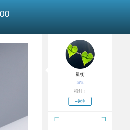
00
量衡
编辑
福利！
+关注