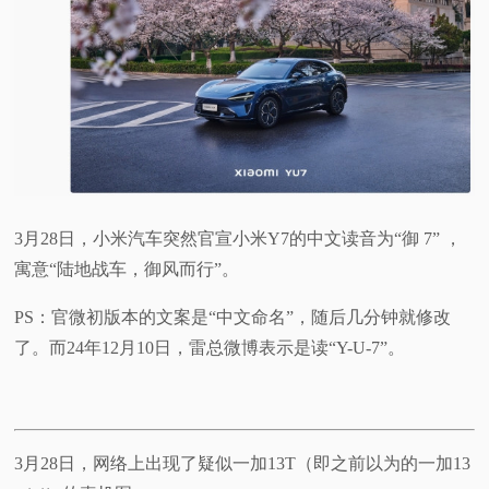
视
频
科
普
3月28日，小米汽车突然官宣小米Y7的中文读音为“御 7” ，
体
寓意“陆地战车，御风而行”。
验
PS：官微初版本的文案是“中文命名”，随后几分钟就修改
了。而24年12月10日，雷总微博表示是读“Y-U-7”。
专
题
3月28日，网络上出现了疑似一加13T（即之前以为的一加13