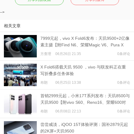
-->
相关文章
7999元起，vivo X Fold6发布：天玑9500+2亿像
素主摄【附Find N6、荣耀Magic V6、Pura X
Max多机对比】
方查理
06月26日 21:35
0条评论
X Fold6搭载天玑 9500 ，vivo 与联发科正在重
写折叠多任务体验
布朗
06月25日 13:38
0条评论
首销2999元起，小米17T系列发布：天玑8500与
天玑9500【附vivo S60、Reno16、荣耀600对
比】
布朗
06月08日 22:13
0条评论
尝尝咸淡，iQOO 15T体验评测：国补2879元起
的2K屏+天玑9500