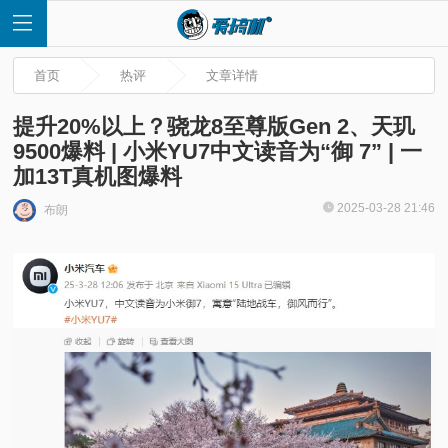
首页
热评
文章详情
提升20%以上？骁龙8至尊版Gen 2、天玑
9500爆料 | 小米YU7中文读音为“御 7” | 一
加13T真机图爆料
首
2025-03-28 21:46
布朗
页
快
讯
评
测