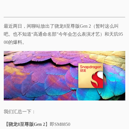
最近两日，闲聊站放出了骁龙8至尊版Gen 2（暂时这么叫
吧。也不知道“高通命名部”今年会怎么表演才艺）和天玑95
00的爆料。
我们汇总一下：
【骁龙8至尊版Gen 2
】即SM8850