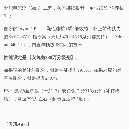
台积电N3P（3nm）工艺，频率继续提升，至少20％+性能提
升；
自研的Oryon CPU，2颗性能核+6颗能效核，补上前代缺失
的SME1/SVE2指令集（天玑9400和A18系列都支持），Adre
no 840 GPU，内置单帧级降功耗的技术。
性能设定是【安兔兔380万分级别】
。
如果说的是冰箱跑分，就是性能提升19.5%。如果对应的是
室温跑分，就是提升27.6%。
PS：骁龙8至尊版（一加13）安兔兔总分318万分（冰箱成
绩），常温290万左右（起步温度27.3度）。
【天玑9500】