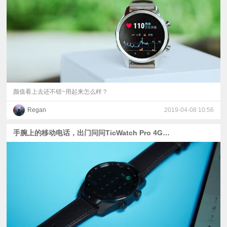
视
频
科
普
颜值看上去还不错~用起来怎么样？
Regan
2019-04-08 10:56
体
手腕上的移动电话，出门问问TicWatch Pro 4G版体验
验
专
题