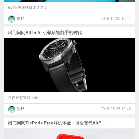
eSIM 手表性价比之选？
崔野
2018-12-25 16:41
出门问问All In AI 引领后智能手机时代
不仅只有智能手表。
崔野
2018-05-25 10:46
出门问问TicPods Free耳机体验：可否替代AirPods？