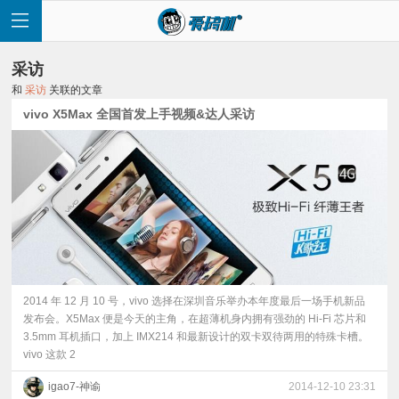
采访
和
采访
关联的文章
vivo X5Max 全国首发上手视频&达人采访
首
页
快
讯
2014 年 12 月 10 号，vivo 选择在深圳音乐举办本年度最后一场手机新品
发布会。X5Max 便是今天的主角，在超薄机身内拥有强劲的 Hi-Fi 芯片和
3.5mm 耳机插口，加上 IMX214 和最新设计的双卡双待两用的特殊卡槽。
评
vivo 这款 2
测
igao7-神谕
2014-12-10 23:31