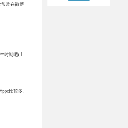
欢常常在微博
生时期吧(上
玩
ppc
比较多。