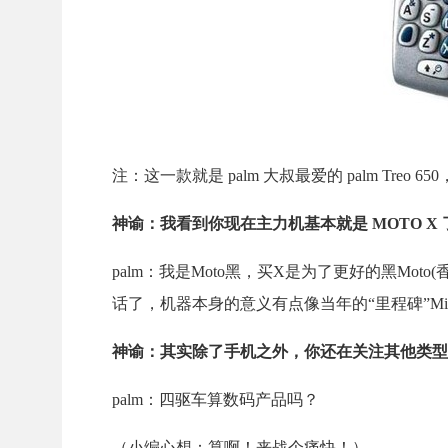
注：这一款就是 palm 大叔最爱的 palm Tre
神谕：我看到你现在主力机基本就是
MOTO X
palm：我是
Moto
黑，买
X
是为了更好的黑
Moto
(
话了，机器本身的意义有点像当年的“里程碑”Mil
神谕：其实除了手机之外，你还在关注其他类型
palm：四驱车算数码产品吗？
（小编心想：算啊！来战个痛快！）