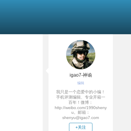
igao7-神谕
编辑
我只是一个恋爱中的小编！
手机评测编辑、专业开箱一
百年！微博：
http://weibo.com/1990sheny
u。邮箱：
shenyu@igao7.com
+关注