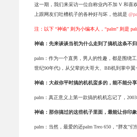
这一期，我们来采访一位自称业内不加 V 和
上跟网友们吐槽机子的各种好与坏，他就是
@p
注：以下 “神谕” 则为小编本人，“palm” 则是 p
神谕：先来谈谈当初为什么走到了搞机这条不归
palm：作为一个直男，男人的性趣，都是围绕
世纪90年代)，从父辈的大哥大、BB机到掌中
神谕：大叔你平时搞的机机蛮多的，能不能分享
palm：真正意义上第一款搞的机机忘记了，
2003
神谕：那你搞过的这些机子里面，最能让你印象
palm：当然，最爱的还
palm Treo 650
，“胖友”