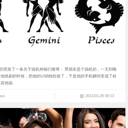
人仿照发了一条关于搞机帅锅们微博： 男朋友是个搞机的，一天到晚
他线刷的时候，把他的USB线给拔了，于是他的手机瞬间变成了砖
来其他搞
oys
2013-01-29 09:13