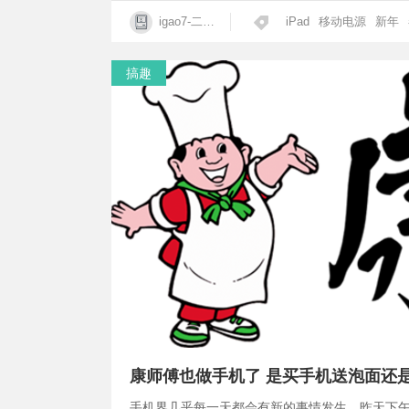
igao7-二手科学家
iPad
移动电源
新年
搞趣
康师傅也做手机了 是买手机送泡面还
手机界几乎每一天都会有新的事情发生，昨天下