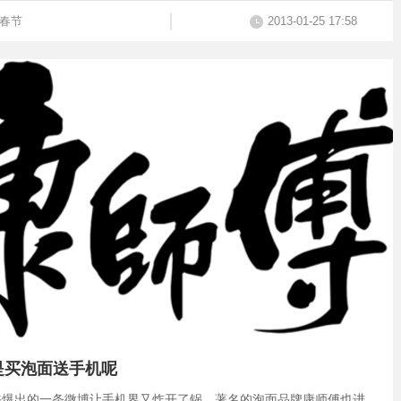
春节
2013-01-25 17:58
是买泡面送手机呢
午爆出的一条微博让手机界又炸开了锅，著名的泡面品牌康师傅也进