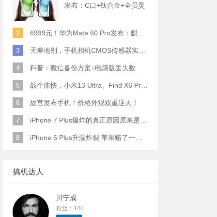
发布：C口+钛合金+全员灵
动岛+5倍潜望长焦
2
6999元！华为Mate 60 Pro发布：麒麟9000S+卫星通话 (附初步跑分)
3
天差地别，手机相机CMOS传感器实际面积对比
4
科普：微信备份方案+电脑版丢失数据恢复指南
5
战个痛快，小米13 Ultra、Find X6 Pro、vivo X90 Pro+、小米12SU拍照横评
6
故宫发布手机！价格外观双重逆天！
7
iPhone 7 Plus爆炸的真正原因原来是这样
8
iPhone 6 Plus升温炸裂 苹果赔了一部全新的
搞机达人
川宁成
粉丝：140