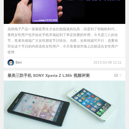
虽然电子产品一直都是男生才会比较痴迷的玩具，但是到了智能机时代，
显然女性用户也开始在手机市场起到了举足轻重的作用，今天是三八妇女
节，笔者先祝福广大女性朋友节日快乐。当然，光有祝福可不行，也要有
符合这个节日的内容送给女性用户，今天笔者就市场上比较适合女性用户
使用
Ben
2013-03-08 13:11
最美三防手机 SONY Xperia Z L36h 视频评测
0