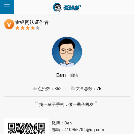
雷锋网认证作者
首
页
Ben
编辑
快
点赞数：
352
|
文章总数：
75
讯
搞一辈子手机，做一辈子机友
评
微博：
Ben
测
邮箱：
410955794@qq.com