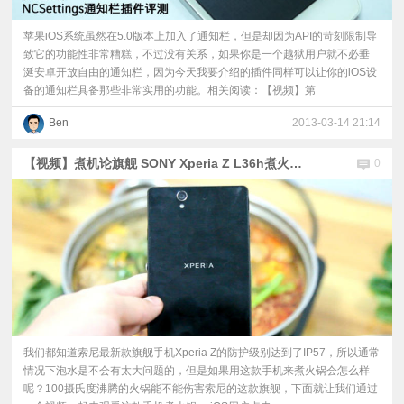
苹果iOS系统虽然在5.0版本上加入了通知栏，但是却因为API的苛刻限制导
致它的功能性非常糟糕，不过没有关系，如果你是一个越狱用户就不必垂
涎安卓开放自由的通知栏，因为今天我要介绍的插件同样可以让你的iOS设
备的通知栏具备那些非常实用的功能。相关阅读：【视频】第
Ben
2013-03-14 21:14
【视频】煮机论旗舰 SONY Xperia Z L36h煮火锅测试
0
我们都知道索尼最新款旗舰手机Xperia Z的防护级别达到了IP57，所以通常
情况下泡水是不会有太大问题的，但是如果用这款手机来煮火锅会怎么样
呢？100摄氏度沸腾的火锅能不能伤害索尼的这款旗舰，下面就让我们通过