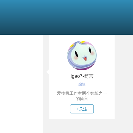
igao7-简言
编辑
爱搞机工作室两个妹纸之一
的简言
+关注