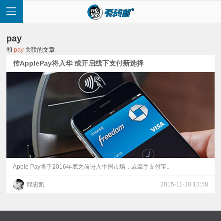
pay
和
pay
关联的文章
传ApplePay将入华 或开启线下支付新选择
首
页
快
讯
Apple Pay将于2016年底之前进入中国市场，或牵手支付宝。
邱忠凯
2015-11-18 13:58
评
测