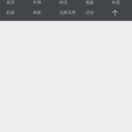
首页
评测
快讯
视频
科普
视
机观
体验
玩家试用
活动
频
科
普
体
验
专
题