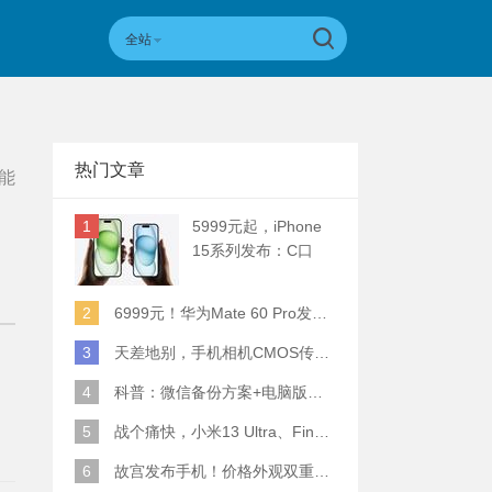
全站
热门文章
能
1
5999元起，iPhone
15系列发布：C口
+钛合金+全员灵动岛
+5倍潜望长焦
2
6999元！华为Mate 60 Pro发布：麒麟9000S+卫星通话 (附初步跑分)
3
天差地别，手机相机CMOS传感器实际面积对比
4
科普：微信备份方案+电脑版丢失数据恢复指南
5
战个痛快，小米13 Ultra、Find X6 Pro、vivo X90 Pro+、小米12SU拍照横评
6
故宫发布手机！价格外观双重逆天！