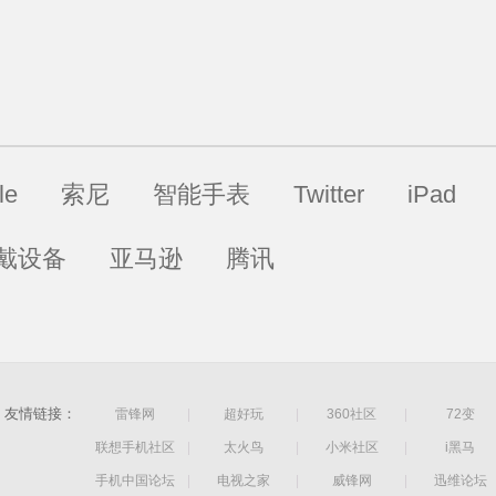
le
索尼
智能手表
Twitter
iPad
戴设备
亚马逊
腾讯
友情链接：
雷锋网
|
超好玩
|
360社区
|
72变
联想手机社区
|
太火鸟
|
小米社区
|
i黑马
手机中国论坛
|
电视之家
|
威锋网
|
迅维论坛