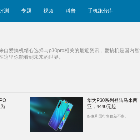
评测
专题
视频
科普
手机跑分库
来自爱搞机精心选择与
p30pro
相关的最近资讯，爱搞机是国内智
在这里你能看到未来的世界。
PO
华为P30系列登陆马来西
华为
亚，4440元起
好像和国行售价差不多。