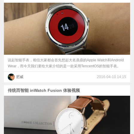
视
频
科
普
说起智能手表，相信大家都会首先想起大名鼎鼎的Apple Watch和Android
Wear，而今天我们要给大家介绍的是一款采用TencentOS的智能手表。
体
肥威
2016-04-10 14:15
验
传统而智能 inWatch Fusion 体验视频
专
题