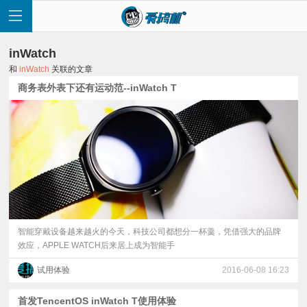
inWatch
和
inWatch
关联的文章
商务表外表下还有运动范--inWatch T
首
页
快
讯
智能穿戴设备越来越火的今天，科技公司都想分一杯羹，凭借强大的品牌
效应，APPLE WATCH后来居上成为智能手
评
试用体验
2016-06-08 16:23
测
首发TencentOS inWatch T使用体验