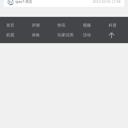
igao7-简言
2013-03-01 17:48
视
频
首页
评测
快讯
视频
科普
机观
体验
玩家试用
活动
科
普
体
验
专
题