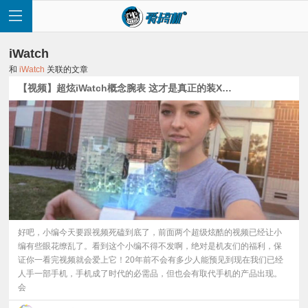
iWatch
和
iWatch
关联的文章
【视频】超炫iWatch概念腕表 这才是真正的装X神器
首
页
快
讯
好吧，小编今天要跟视频死磕到底了，前面两个超级炫酷的视频已经让小
编有些眼花缭乱了。看到这个小编不得不发啊，绝对是机友们的福利，保
证你一看完视频就会爱上它！20年前不会有多少人能预见到现在我们已经
评
人手一部手机，手机成了时代的必需品，但也会有取代手机的产品出现。
会
测