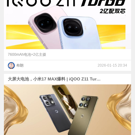
视
频
科
普
7600mAh电池+2亿主摄
布朗
2026-01-15 20:34
体
大屏大电池，小米17 MAX爆料 | iQOO Z11 Turbo、moto新机详细爆料：LYT-828主摄+手写笔？
验
专
题