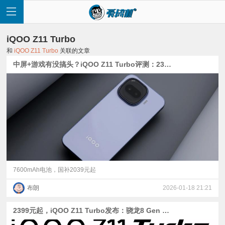
iQOO Z11 Turbo
和
iQOO Z11 Turbo
关联的文章
中屏+游戏有没搞头？iQOO Z11 Turbo评测：2399元起的骁龙8 Gen 5+2亿主摄
首
页
快
讯
7600mAh电池，国补2039元起
布朗
2026-01-18 21:21
评
2399元起，iQOO Z11 Turbo发布：骁龙8 Gen 5的中屏性能机【附一加Ace 6T、荣耀WIN RT、K80至尊版对比】
测