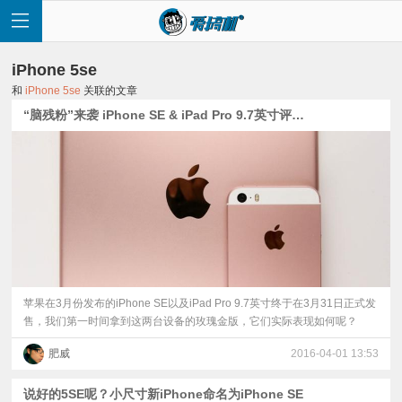
iPhone 5se
和
iPhone 5se
关联的文章
“脑残粉”来袭 iPhone SE & iPad Pro 9.7英寸评测视频
首
页
快
讯
苹果在3月份发布的iPhone SE以及iPad Pro 9.7英寸终于在3月31日正式发
售，我们第一时间拿到这两台设备的玫瑰金版，它们实际表现如何呢？
评
肥威
2016-04-01 13:53
测
说好的5SE呢？小尺寸新iPhone命名为iPhone SE