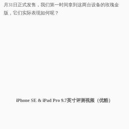
月31日正式发售，我们第一时间拿到这两台设备的玫瑰金
视
版，它们实际表现如何呢？
频
科
普
体
验
专
iPhone SE & iPad Pro 9.7英寸评测视频（优酷）
题