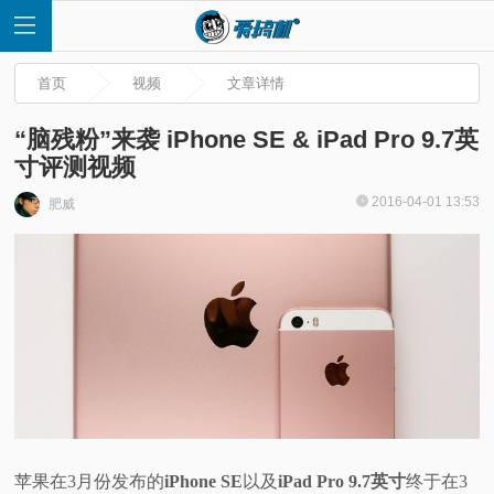
首页
视频
文章详情
“脑残粉”来袭 iPhone SE & iPad Pro 9.7英
寸评测视频
首
2016-04-01 13:53
肥威
页
快
讯
评
测
苹果在3月份发布的
iPhone SE
以及
iPad Pro 9.7英寸
终于在3