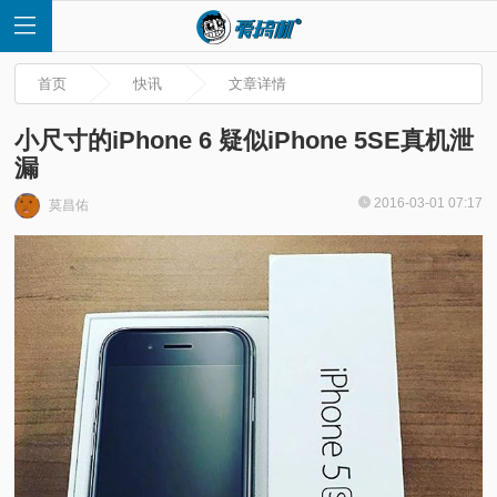
首页
快讯
文章详情
小尺寸的iPhone 6 疑似iPhone 5SE真机泄
漏
首
2016-03-01 07:17
莫昌佑
页
快
讯
评
测