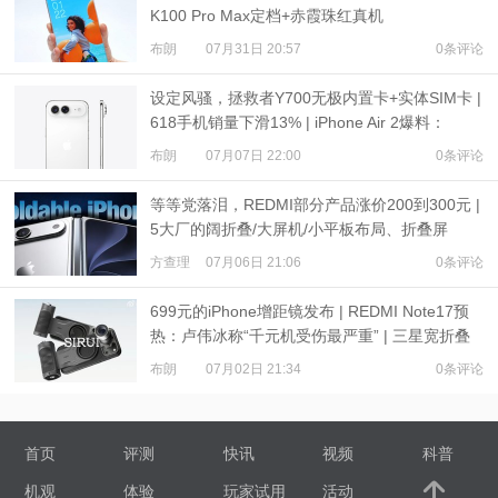
K100 Pro Max定档+赤霞珠红真机
布朗
07月31日 20:57
0条评论
设定风骚，拯救者Y700无极内置卡+实体SIM卡 |
618手机销量下滑13% | iPhone Air 2爆料：
3500mAh电池
布朗
07月07日 22:00
0条评论
等等党落泪，REDMI部分产品涨价200到300元 |
5大厂的阔折叠/大屏机/小平板布局、折叠屏
iPhone爆料
方查理
07月06日 21:06
0条评论
699元的iPhone增距镜发布 | REDMI Note17预
热：卢伟冰称“千元机受伤最严重” | 三星宽折叠
或7月22日发布
布朗
07月02日 21:34
0条评论
首页
评测
快讯
视频
科普
机观
体验
玩家试用
活动