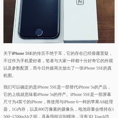
视
频
科
普
关于
iPhone 5SE
的传言不绝于耳，它的存在已经毋庸置疑，
不过作为手机爱好者，笔者与大家一样都十分好奇它的外观
体
以及参数配置，而今日外媒再次放出了一张iPhone 5SE的真
验
机图。
我们可以确定的是iPhone 5SE是一部替代iPhone 5s的产品，
专
它的上线就意味着iPhone 5s的停产。iPhone 5SE是一部屏幕
题
尺寸为4英寸的iPhone，将使用与iPhone 6一样的苹果A8处理
器，1G内存，以及800万像素的摄像头，电池容量会维持在1
500~1700mAh之间，具备指纹识别模块，没有3D Touch功