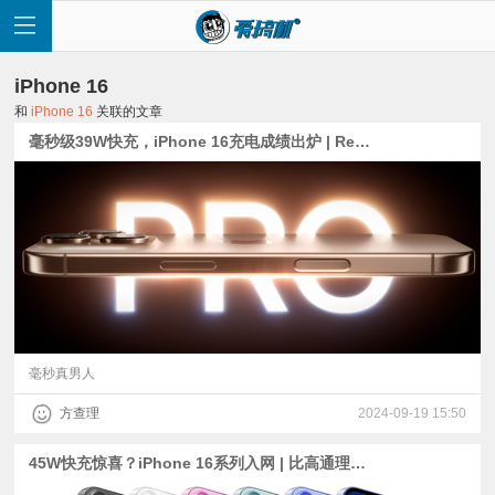
iPhone 16
和
iPhone 16
关联的文章
毫秒级39W快充，iPhone 16充电成绩出炉 | Redmi Note 14系列、iQOO Z9 Turbo+外观公布
首
页
快
讯
毫秒真男人
方查理
2024-09-19 15:50
评
45W快充惊喜？iPhone 16系列入网 | 比高通理性，天玑9400频率确认：3.63GHz超大核
测