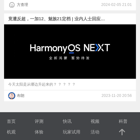
方查理
2024-02-05 21:01
竟遭反超，一加12、魅族21定档 | 业内人士回应“鸿蒙明年不兼容安卓”传闻 | 爆料称iPhone 16仍是60Hz屏幕
今天太阳是从哪边升起来的？ ？ ？ ？ ？
布朗
2023-11-20 20:56
首页
评测
快讯
视频
科普
机观
体验
玩家试用
活动