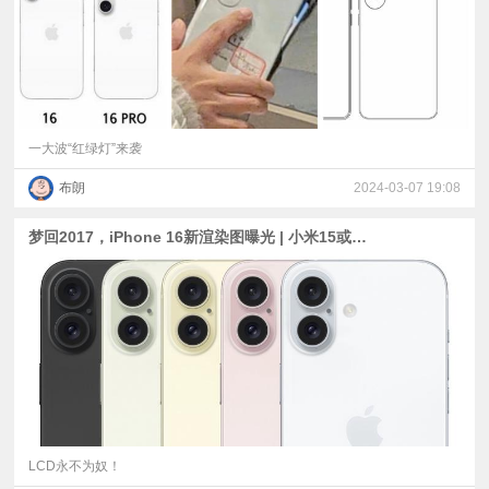
一大波“红绿灯”来袭
布朗
2024-03-07 19:08
梦回2017，iPhone 16新渲染图曝光 | 小米15或提前发布 | LCD卒，iQOO Z9将换OLED屏幕
LCD永不为奴！