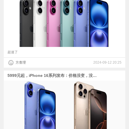
视
频
科
普
超速了
方查理
2024-09-12 20:25
体
5999元起，iPhone 16系列发布：价格没变，没40W快充，但有抗反射镜头涂层
验
专
题