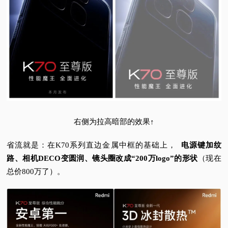
视
频
科
普
体
右侧为拉高暗部的效果↑
验
省流就是：
在K70系列直边金属中框的基础上，
电源键加纹
路、相机DECO变圆润、镜头圈改成“200万logo”的形状
（现在
专
总价800万了）。
题