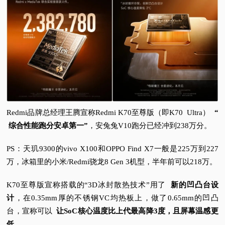
Redmi品牌总经理王腾宣称Redmi K70至尊版（即K70 Ultra）
“
综合性能跑分安卓第一”
，安兔兔V10跑分已经冲到238万分。
PS：
天玑9300的vivo X100和OPPO Find X7一般是225万到227
万，冰箱里的小米/Redmi骁龙8 Gen 3机型，半年前可以218万。
K70至尊版宣称搭载的“3D冰封散热技术”用了
新的凹凸台设
计
，在0.35mm厚的不锈钢VC均热板上，做了0.65mm的凹凸
台，宣称可以
让SoC核心温度比上代最高降3度，且屏幕温感更
低。