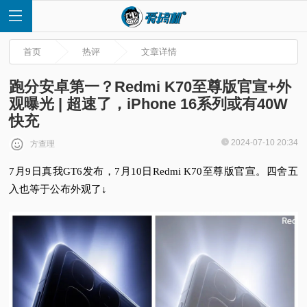
首页
热评
文章详情
跑分安卓第一？Redmi K70至尊版官宣+外
观曝光 | 超速了，iPhone 16系列或有40W
快充
首
2024-07-10 20:34
方查理
页
7月9日真我GT6发布，7月10日Redmi K70至尊版官宣。
四舍五
入也等于公布外观了↓
快
讯
评
测