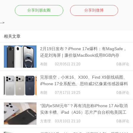
分享到朋友圈
分享到微博
-->
相关文章
2月19日发布？iPhone 17e爆料：有MagSafe，
还是刘海屏 | 廉价版MacBook或用8GB内存
布朗
02月05日 21:20
0条评论
完形填空，小米16、X300、Find X9新线稿图、
iPhone 17全系配色、思特威2亿像素传感器爆料
布朗
07月17日 19:25
0条评论
“国内eSIM元年”？再有消息称iPhone 17 Air取消
实体卡槽、iPad（A16）芯片产自台积电美国工
厂
方查理
03月10日 21:10
0条评论