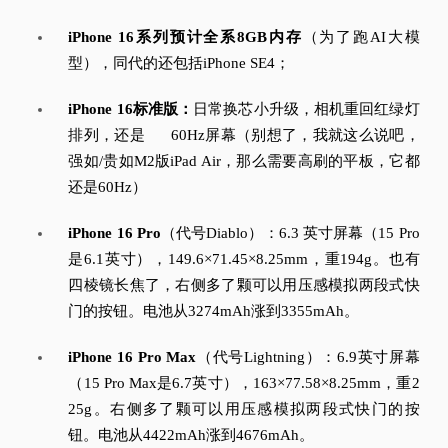
iPhone 16系列预计全系8GB内存
（为了跑AI大模
型），同代的还包括iPhone SE4；
iPhone 16标准版：
日常换芯小升级，相机重回红绿灯
排列，还是
60Hz屏幕（别想了，我就这么说吧，
强如/贵如M2版iPad Air，那么需要高刷的平板，它都
还是60Hz）
iPhone 16 Pro
（代号Diablo）：
6.3 英寸屏幕（15 Pro
是6.1英寸），149.6×71.45×8.25mm，重194g。
也有
四棱镜长焦了，右侧多了颗可以用压感模拟两段式快
门的按钮。
电池从3274mAh涨到3355mAh。
iPhone 16 Pro Max
（代号Lightning）：
6.9英寸屏幕
（15 Pro Max是6.7英寸），163×77.58×8.25mm，重2
25g。
右侧多了颗可以用压感模拟两段式快门的按
钮。
电池从4422mAh涨到4676mAh。