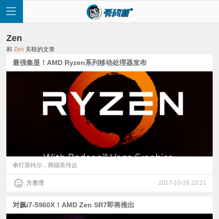
Zen
和
Zen
关联的文章
最强集显！AMD Ryzen系列移动处理器发布
首
页
快
讯
拳打英特尔，脚踢英伟达
方查理
2017-10-26 23:21
评
对飙i7-5960X！AMD Zen SR7即将推出
测