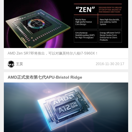
视
频
科
普
AMD Zen SR7即将推出，可以对飙英特尔八核i7-5960X！
王昊
2016-11-30 20:17
体
AMD正式发布第七代APU-Bristol Ridge
验
专
题