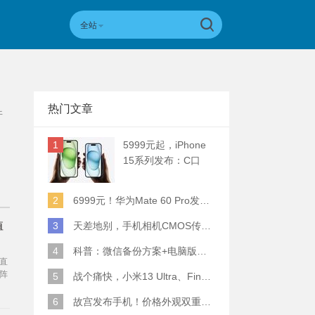
全站
热门文章
件
1
5999元起，iPhone
15系列发布：C口
+钛合金+全员灵动岛
+5倍潜望长焦
2
6999元！华为Mate 60 Pro发布：麒麟9000S+卫星通话 (附初步跑分)
值
3
天差地别，手机相机CMOS传感器实际面积对比
4
科普：微信备份方案+电脑版丢失数据恢复指南
直
阵
5
战个痛快，小米13 Ultra、Find X6 Pro、vivo X90 Pro+、小米12SU拍照横评
各
无
6
故宫发布手机！价格外观双重逆天！
变