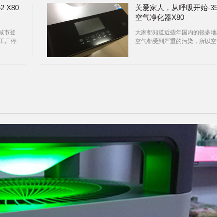
 X80
自己家里的
关爱家人，从呼吸开始-35
空气净化器X80
城市登
大家都知道近些年国内的很多地
，工厂停
空气都受到严重的污染，所以空
于霾的
的质量也日渐让人们备受关注，
无奈
时这也让空气净化器日益火爆起
来，据统计，截止2014年6月，
国内销售