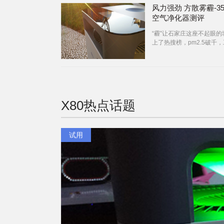
常生活的
风力强劲 方散雾霾-352
空气净化器测评
“霾”让石家庄这座不起眼的
上了热搜榜，pm2.5破千
工，学校停课，以及各种关
段子让宁静的城市多了一份
的“话题”。
X80
热点话题
试用