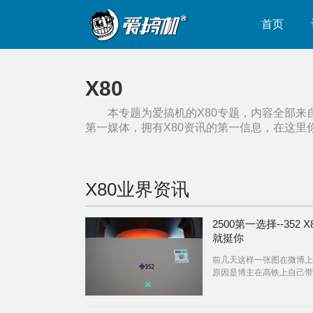
首页
X80
本专题为爱搞机的
X80
专题，内容全部来
第一媒体，拥有
X80
资讯的第一信息，在这里
X80
业界资讯
2500第一选择--352 X
就挺你
前几天这样一张图在微博上
原因是博主在高铁上自己带
家用的XX品牌空气净化器
上12月份笼罩整个华北东
雾霾，空气净化器这个本不