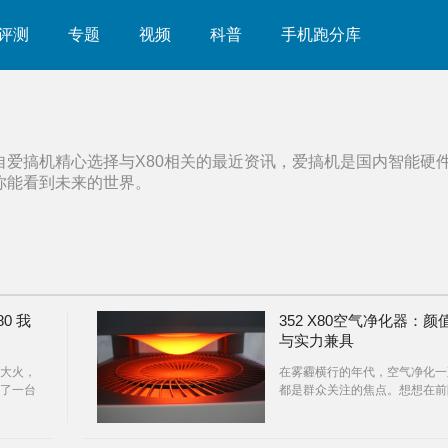
评测
专题
视频
科普
手机跑分库
自爱搞机精心选择与
X80
相关的最近资讯，爱搞机是国内智能硬
你能看到未来的世界。
80 我
352 X80空气净化器：颜
与实力兼具
大火，
在雾霾横行的年代，空气净化一
了一台
都是群众关注的焦点。想想在前
，再加
子被北方的雾霾刷爆了朋友圈，
北的超强
路英雄人物晒出各种图片，我们
属于日
法改变大环境，但是我们可以改