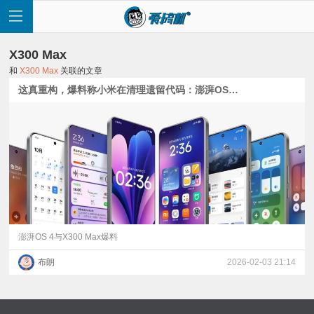
X300 Max
和
X300 Max
关联的文章
这真重构，爆料称小米在清理遗留代码：澎湃OS 4或成最干净的一代 | vivo X300 Max入网 | 内存涨价，手机行业冲击预警
首
页
快
讯
澎湃OS 4与X300 Max爆料
布朗
2026-02-03 21:14
评
测