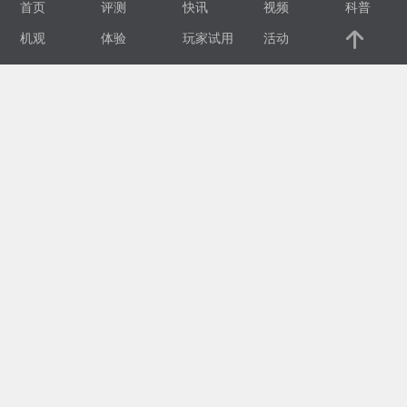
首页
评测
快讯
视频
科普
视
机观
体验
玩家试用
活动
频
科
普
体
验
专
题