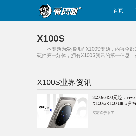
首页
X100S
本专题为爱搞机的
X100S
专题，内容全部
硬件第一媒体，拥有
X100S
资讯的第一信息，
X100S
业界资讯
3999/6499元起，vivo
X100s/X100 Ultra
顶星3.7倍2亿像素长
灭霸终于来了