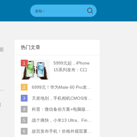
全站
热门文章
能
1
5999元起，iPhone
15系列发布：C口
+钛合金+全员灵动岛
+5倍潜望长焦
2
6999元！华为Mate 60 Pro发布：麒麟9000S+卫星通话 (附初步跑分)
3
天差地别，手机相机CMOS传感器实际面积对比
族
4
科普：微信备份方案+电脑版丢失数据恢复指南
我
5
战个痛快，小米13 Ultra、Find X6 Pro、vivo X90 Pro+、小米12SU拍照横评
6
故宫发布手机！价格外观双重逆天！