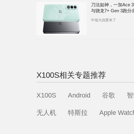
刀法如神，一加Ace 
与骁龙7+ Gen 3跑分出
蓝厂钛色？X100S新
中端大战要来了
X100S
相关专题推荐
X100S
Android
谷歌
智
无人机
特斯拉
Apple Watc