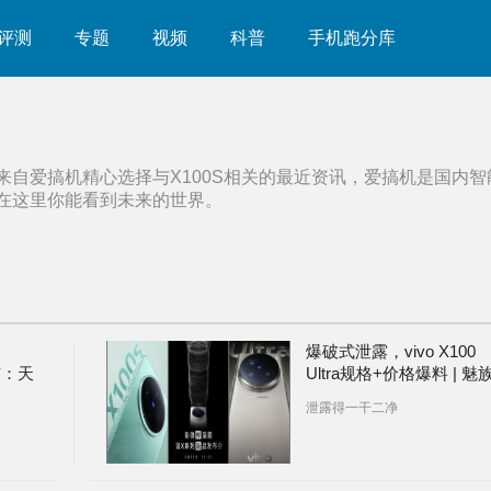
评测
专题
视频
科普
手机跑分库
来自爱搞机精心选择与
X100S
相关的最近资讯，爱搞机是国内智
在这里你能看到未来的世界。
爆破式泄露，vivo X100
发布：天
Ultra规格+价格爆料 | 魅
焦
21 Note将在5月发布 | 真
泄露得一干二净
GT Neo6突击上架