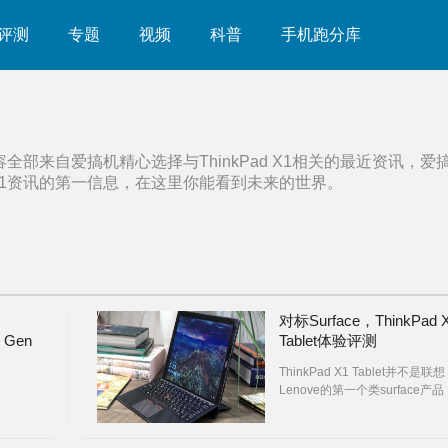
评测
专题
视频
科普
手机跑分库
容全部来自爱搞机精心选择与
ThinkPad X1
相关的最近资讯，爱
1
资讯的第一信息，在这里你能看到未来的世界。
对标Surface，ThinkPad 
e Gen
Tablet体验评测
ThinkPad X1 Tablet并不是联想
Lenove的第一个类surface产品
但这部盯准商务人群的机器，实
用起来要比想象中靠谱。