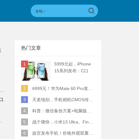
全站
热门文章
搞
1
5999元起，iPhone
15系列发布：C口
+钛合金+全员灵动岛
+5倍潜望长焦
2
6999元！华为Mate 60 Pro发布：麒麟9000S+卫星通话 (附初步跑分)
X1
3
天差地别，手机相机CMOS传感器实际面积对比
4
科普：微信备份方案+电脑版丢失数据恢复指南
，
5
战个痛快，小米13 Ultra、Find X6 Pro、vivo X90 Pro+、小米12SU拍照横评
际
6
故宫发布手机！价格外观双重逆天！