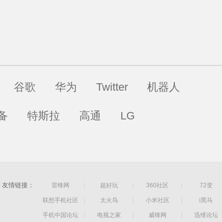
谷歌
华为
Twitter
机器人
备
特斯拉
高通
LG
友情链接：
雷锋网
|
超好玩
|
360社区
|
72变
联想手机社区
|
太火鸟
|
小米社区
|
i黑马
手机中国论坛
|
电视之家
|
威锋网
|
迅维论坛