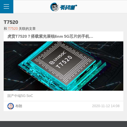
T7520
和
T7520
关联的文章
虎贲T7520？搭载紫光展锐6nm 5G芯片的手机明年量产
首
页
快
讯
国产中端5G SoC
布朗
2020-11-12 14:08
评
测