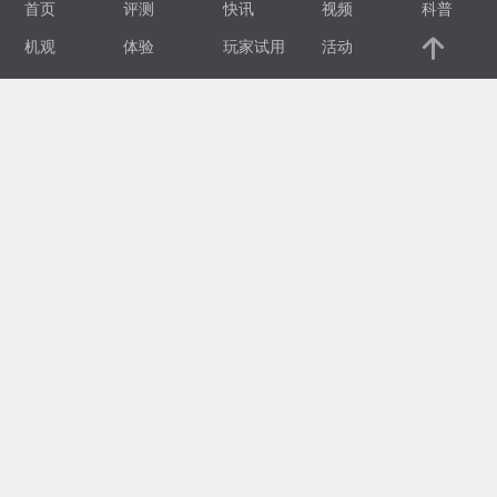
首页
评测
快讯
视频
科普
视
机观
体验
玩家试用
活动
频
科
普
体
验
专
题