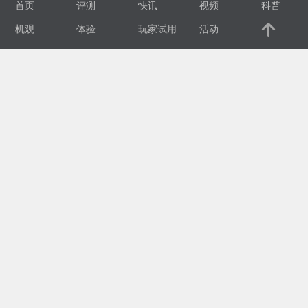
首页
评测
快讯
视频
科普
视
机观
体验
玩家试用
活动
频
科
普
体
验
专
题