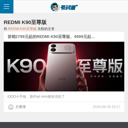
REDMI K90至尊版
和
REDMI K90至尊版
关联的文章
首销2799元起的REDMI K90至尊版、4999元起的红魔游戏平板5 Pro发布【附多机对比】
首
页
快
讯
iQOO小平板、新iPad mini都有消息了
方查理
2026-06-30 20:17
评
测