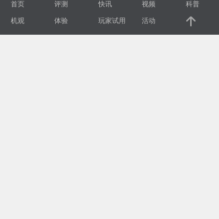
首页
评测
快讯
视频
科普
视
机观
体验
玩家试用
活动
频
科
普
体
验
专
题